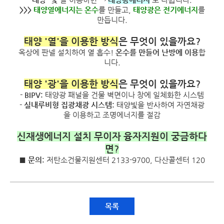
>>>
태양열에너지는 온수
를 만들고,
태양광은 전기에너지
를
만듭니다.
태양 '열'을 이용한 방식
은 무엇이 있을까요?
옥상에 판넬 설치하여 열 흡수!
온수를 만들어 난방에 이용
합
니다.
태양 '광'을 이용한 방식
은 무엇이 있을까요?
- BIPV:
태양광 패널을 건물 벽면이나 창에 일체화한 시스템
- 실내루비형 집광채광 시스템:
태양빛을 반사하여 자연채광
을 이용하고 조명에너지를 절감
신재생에너지 설치 무이자 융자지원이 궁금하다
면?
■ 문의:
저탄소건물지원센터 2133-9700, 다산콜센터 120
목록