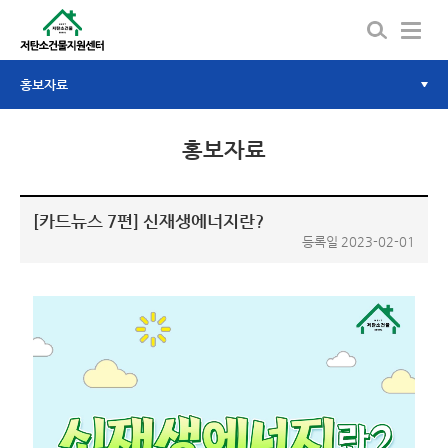
주
저
탄
메
소
뉴
건
현
메
홍보자료
물
지
재
뉴
원
홍보자료
센
위
터
열
[카드뉴스 7편] 신재생에너지란?
치
기
등록일 2023-02-01